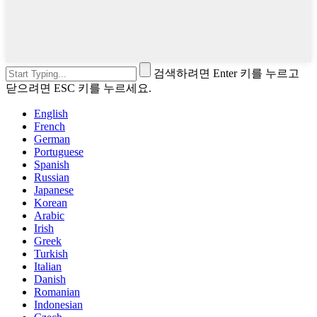
검색하려면 Enter 키를 누르고
닫으려면 ESC 키를 누르세요.
English
French
German
Portuguese
Spanish
Russian
Japanese
Korean
Arabic
Irish
Greek
Turkish
Italian
Danish
Romanian
Indonesian