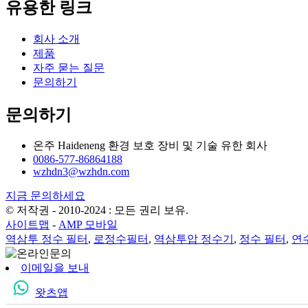
유용한 링크
회사 소개
제품
자주 묻는 질문
문의하기
문의하기
온주 Haideneng 환경 보호 장비 및 기술 유한 회사
0086-577-86864188
wzhdn3@wzhdn.com
지금 문의하세요
© 저작권 - 2010-2024 : 모든 권리 보유.
사이트맵
-
AMP 모바일
역삼투 정수 필터
,
로정수필터
,
역삼투압 정수기
,
정수 필터
,
연
이메일을 보내
왓츠앱