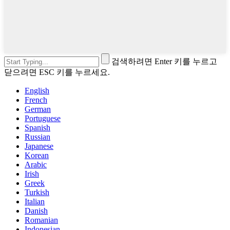
검색하려면 Enter 키를 누르고
닫으려면 ESC 키를 누르세요.
English
French
German
Portuguese
Spanish
Russian
Japanese
Korean
Arabic
Irish
Greek
Turkish
Italian
Danish
Romanian
Indonesian