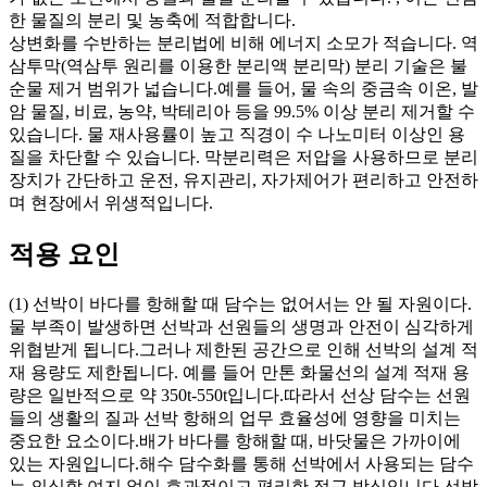
한 물질의 분리 및 농축에 적합합니다.
상변화를 수반하는 분리법에 비해 에너지 소모가 적습니다. 역
삼투막(역삼투 원리를 이용한 분리액 분리막) 분리 기술은 불
순물 제거 범위가 넓습니다.예를 들어, 물 속의 중금속 이온, 발
암 물질, 비료, 농약, 박테리아 등을 99.5% 이상 분리 제거할 수
있습니다. 물 재사용률이 높고 직경이 수 나노미터 이상인 용
질을 차단할 수 있습니다. 막분리력은 저압을 사용하므로 분리
장치가 간단하고 운전, 유지관리, 자가제어가 편리하고 안전하
며 현장에서 위생적입니다.
적용 요인
(1) 선박이 바다를 항해할 때 담수는 없어서는 안 될 자원이다.
물 부족이 발생하면 선박과 선원들의 생명과 안전이 심각하게
위협받게 됩니다.그러나 제한된 공간으로 인해 선박의 설계 적
재 용량도 제한됩니다. 예를 들어 만톤 화물선의 설계 적재 용
량은 일반적으로 약 350t-550t입니다.따라서 선상 담수는 선원
들의 생활의 질과 선박 항해의 업무 효율성에 영향을 미치는
중요한 요소이다.배가 바다를 항해할 때, 바닷물은 가까이에
있는 자원입니다.해수 담수화를 통해 선박에서 사용되는 담수
는 의심할 여지 없이 효과적이고 편리한 접근 방식입니다.선박